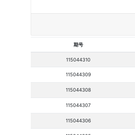
期号
115044310
115044309
115044308
115044307
115044306