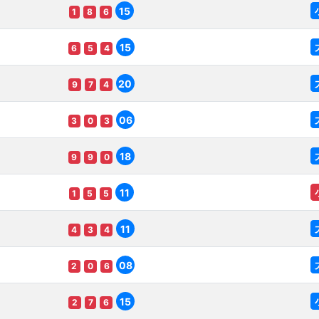
15
1
8
6
15
6
5
4
20
9
7
4
06
3
0
3
18
9
9
0
11
1
5
5
11
4
3
4
08
2
0
6
15
2
7
6