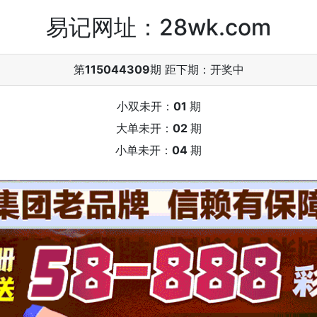
易记网址：28wk.com
第
115044309
期 距下期：
开奖中
小双未开：
01
期
大单未开：
02
期
小单未开：
04
期