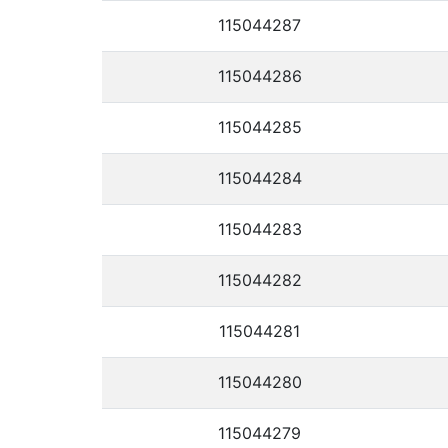
115044287
115044286
115044285
115044284
115044283
115044282
115044281
115044280
115044279