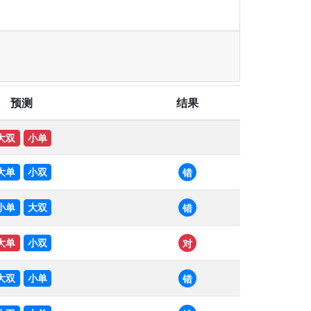
预测
结果
大双
小单
大单
小双
错
小单
大双
错
大单
小双
对
大双
小单
错