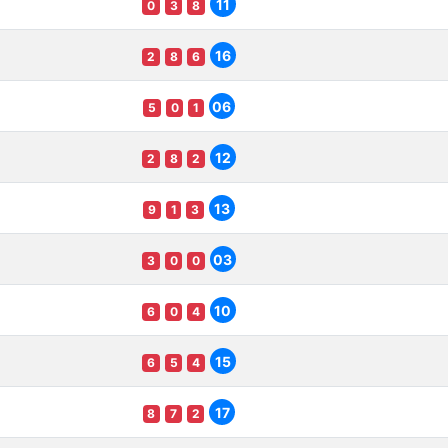
11
0
3
8
16
2
8
6
06
5
0
1
12
2
8
2
13
9
1
3
03
3
0
0
10
6
0
4
15
6
5
4
17
8
7
2