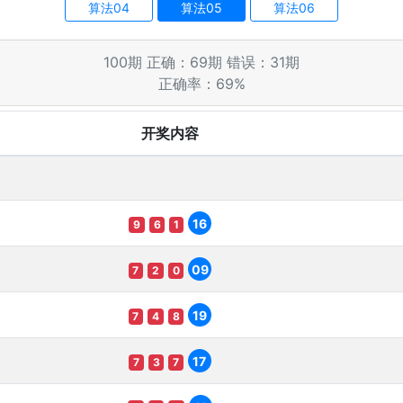
算法04
算法05
算法06
100
期 正确：
69
期 错误：
31
期
正确率：
69
%
开奖内容
16
9
6
1
09
7
2
0
19
7
4
8
17
7
3
7