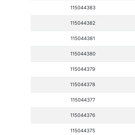
115044383
115044382
115044381
115044380
115044379
115044378
115044377
115044376
115044375