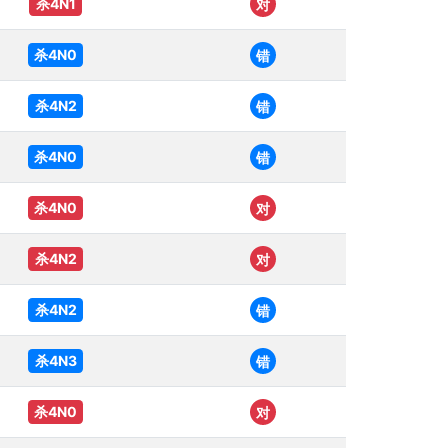
杀4N1
对
杀4N0
错
杀4N2
错
杀4N0
错
杀4N0
对
杀4N2
对
杀4N2
错
杀4N3
错
杀4N0
对