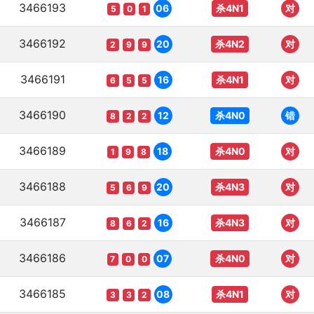
3466193
杀4N1
06
对
5
0
1
3466192
杀4N2
20
对
2
9
9
3466191
杀4N1
16
对
6
5
5
3466190
杀4N0
12
错
8
2
2
3466189
杀4N0
18
对
1
9
8
3466188
杀4N3
20
对
5
6
9
3466187
杀4N3
16
对
8
6
2
3466186
杀4N0
07
对
7
0
0
3466185
杀4N1
08
对
3
3
2