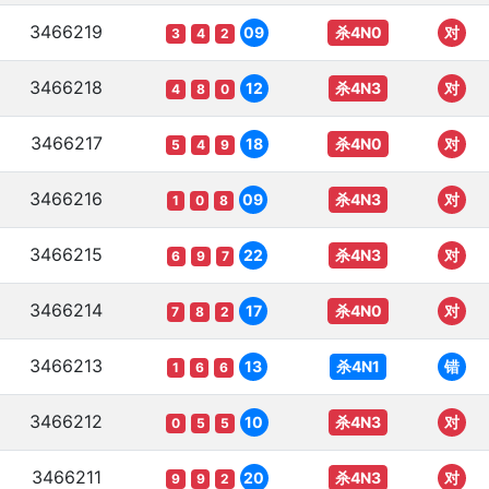
3466219
杀4N0
09
对
3
4
2
3466218
杀4N3
12
对
4
8
0
3466217
杀4N0
18
对
5
4
9
3466216
杀4N3
09
对
1
0
8
3466215
杀4N3
22
对
6
9
7
3466214
杀4N0
17
对
7
8
2
3466213
杀4N1
13
错
1
6
6
3466212
杀4N3
10
对
0
5
5
3466211
杀4N3
20
对
9
9
2