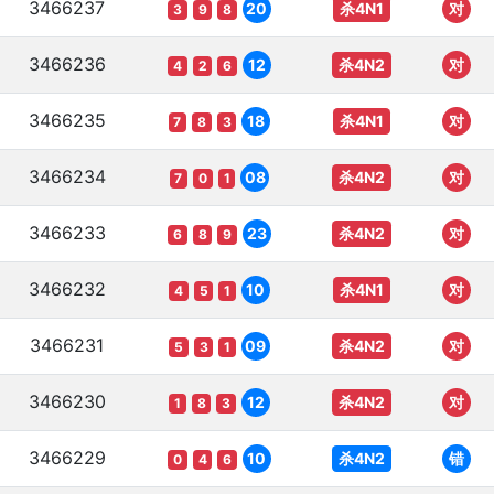
3466237
杀4N1
20
对
3
9
8
3466236
杀4N2
12
对
4
2
6
3466235
杀4N1
18
对
7
8
3
3466234
杀4N2
08
对
7
0
1
3466233
杀4N2
23
对
6
8
9
3466232
杀4N1
10
对
4
5
1
3466231
杀4N2
09
对
5
3
1
3466230
杀4N2
12
对
1
8
3
3466229
杀4N2
10
错
0
4
6