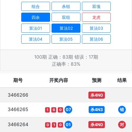
组合
杀组
双项
四余
双组
龙虎
算法01
算法02
算法03
算法04
算法05
算法06
100
期 正确：
83
期 错误：
17
期
正确率：
83
%
期号
开奖内容
预测
结果
3466266
杀4N0
3466265
杀4N3
07
错
1
6
0
3466264
杀4N0
01
对
0
1
0