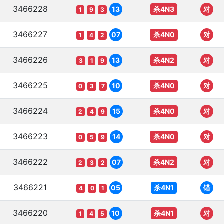
3466228
杀4N3
13
对
1
9
3
3466227
杀4N0
07
对
1
4
2
3466226
杀4N2
13
对
3
1
9
3466225
杀4N0
10
对
0
3
7
3466224
杀4N0
15
对
2
4
9
3466223
杀4N0
14
对
0
5
9
3466222
杀4N2
07
对
2
3
2
3466221
杀4N1
05
错
4
0
1
3466220
杀4N1
10
对
1
4
5