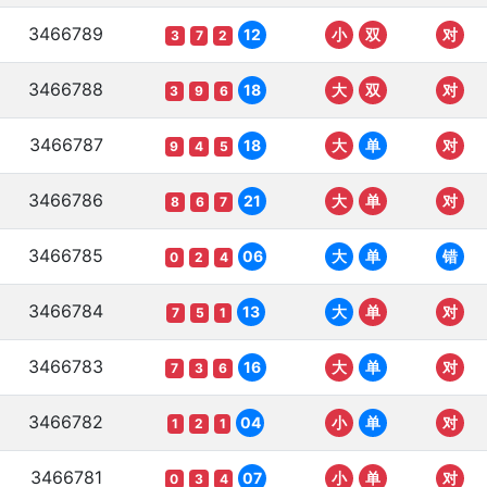
3466789
12
小
双
对
3
7
2
3466788
18
大
双
对
3
9
6
3466787
18
大
单
对
9
4
5
3466786
21
大
单
对
8
6
7
3466785
06
大
单
错
0
2
4
3466784
13
大
单
对
7
5
1
3466783
16
大
单
对
7
3
6
3466782
04
小
单
对
1
2
1
3466781
07
小
单
对
0
3
4