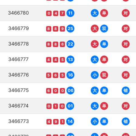
3466780
11
大
单
对
0
4
7
3466779
25
大
双
对
8
8
9
3466778
22
大
单
对
8
8
6
3466777
13
大
单
对
4
4
5
3466776
16
小
双
对
5
6
5
3466775
06
大
单
错
6
0
0
3466774
01
大
单
对
0
1
0
3466773
14
小
单
错
4
9
1