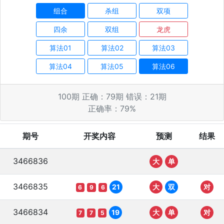
组合
杀组
双项
四余
双组
龙虎
算法01
算法02
算法03
算法04
算法05
算法06
100
期 正确：
79
期 错误：
21
期
正确率：
79
%
期号
开奖内容
预测
结果
3466836
大
单
3466835
21
大
双
对
6
9
6
3466834
19
大
单
对
7
7
5