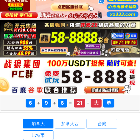
6
+
9
+
6
=
21
-
大
单
加拿大
加拿大西
台湾
比特币