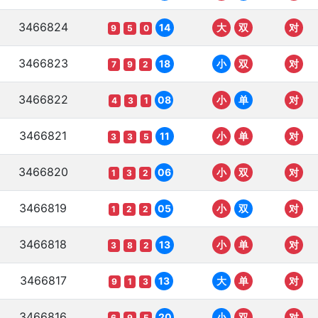
3466824
14
大
双
对
9
5
0
3466823
18
小
双
对
7
9
2
3466822
08
小
单
对
4
3
1
3466821
11
小
单
对
3
3
5
3466820
06
小
双
对
1
3
2
3466819
05
小
双
对
1
2
2
3466818
13
小
单
对
3
8
2
3466817
13
大
单
对
9
1
3
3466816
20
小
双
对
6
9
5