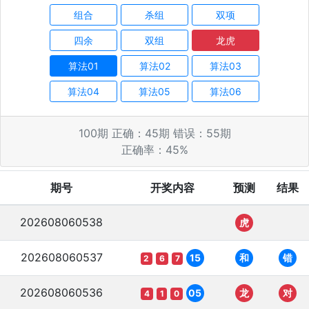
组合
杀组
双项
四余
双组
龙虎
算法01
算法02
算法03
算法04
算法05
算法06
100
期 正确：
45
期 错误：
55
期
正确率：
45
%
期号
开奖内容
预测
结果
202608060538
虎
202608060537
15
和
错
2
6
7
202608060536
05
龙
对
4
1
0