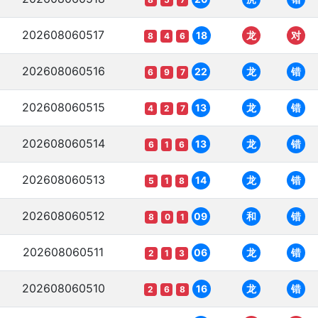
202608060517
18
龙
对
8
4
6
202608060516
22
龙
错
6
9
7
202608060515
13
龙
错
4
2
7
202608060514
13
龙
错
6
1
6
202608060513
14
龙
错
5
1
8
202608060512
09
和
错
8
0
1
202608060511
06
龙
错
2
1
3
202608060510
16
龙
错
2
6
8